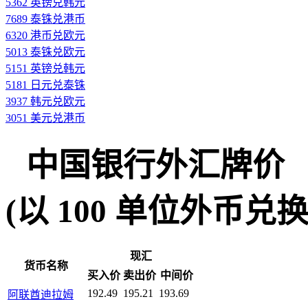
5362 英镑兑韩元
7689 泰铢兑港币
6320 港币兑欧元
5013 泰铢兑欧元
5151 英镑兑韩元
5181 日元兑泰铢
3937 韩元兑欧元
3051 美元兑港币
中国银行外汇牌价
(以 100 单位外币兑换人民
现汇
货币名称
买入价
卖出价
中间价
192.49
195.21
193.69
阿联酋迪拉姆