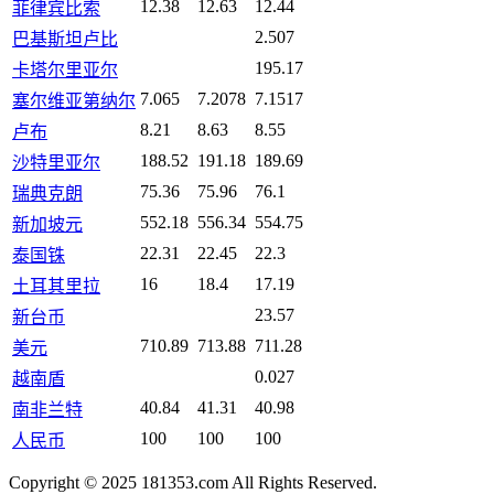
12.38
12.63
12.44
菲律宾比索
2.507
巴基斯坦卢比
195.17
卡塔尔里亚尔
7.065
7.2078
7.1517
塞尔维亚第纳尔
8.21
8.63
8.55
卢布
188.52
191.18
189.69
沙特里亚尔
75.36
75.96
76.1
瑞典克朗
552.18
556.34
554.75
新加坡元
22.31
22.45
22.3
泰国铢
16
18.4
17.19
土耳其里拉
23.57
新台币
710.89
713.88
711.28
美元
0.027
越南盾
40.84
41.31
40.98
南非兰特
100
100
100
人民币
Copyright © 2025 181353.com All Rights Reserved.