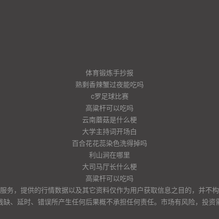
体育锻炼手抄报
熟剩香辣蟹过夜能吃吗
c罗足球比赛
高粱杆可以吃吗
云南蘑菇是什么梗
大学主持词开场白
百合花花蕊染色洗得掉吗
利山涧在哪里
大司马厅长什么梗
高粱杆可以吃吗
服务，提供的行情数据以及其它资料仅作为用户获取信息之目的，并不构
残缺、延时、错误所产生任何后果概不承担任何责任。市场有风险，投资