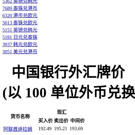
5362 英镑兑韩元
7689 泰铢兑港币
6320 港币兑欧元
5013 泰铢兑欧元
5151 英镑兑韩元
5181 日元兑泰铢
3937 韩元兑欧元
3051 美元兑港币
中国银行外汇牌价
(以 100 单位外币兑换人民
现汇
货币名称
买入价
卖出价
中间价
192.49
195.21
193.69
阿联酋迪拉姆