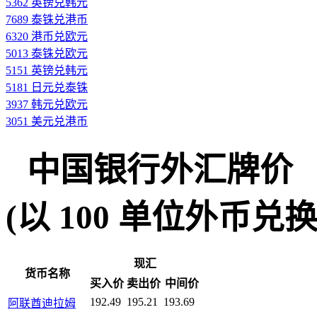
5362 英镑兑韩元
7689 泰铢兑港币
6320 港币兑欧元
5013 泰铢兑欧元
5151 英镑兑韩元
5181 日元兑泰铢
3937 韩元兑欧元
3051 美元兑港币
中国银行外汇牌价
(以 100 单位外币兑换人民
现汇
货币名称
买入价
卖出价
中间价
192.49
195.21
193.69
阿联酋迪拉姆