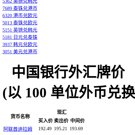
5362 英镑兑韩元
7689 泰铢兑港币
6320 港币兑欧元
5013 泰铢兑欧元
5151 英镑兑韩元
5181 日元兑泰铢
3937 韩元兑欧元
3051 美元兑港币
中国银行外汇牌价
(以 100 单位外币兑换人民
现汇
货币名称
买入价
卖出价
中间价
192.49
195.21
193.69
阿联酋迪拉姆