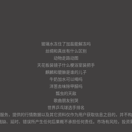
玻璃水冻住了加盐能解冻吗
丝绸和真丝有什么区别
动物走路动图
天花板装镜子什么梗浴室装把手
麒麟和貔貅是谁的儿子
牛奶加水可以喝吗
洋葱去味除甲醛吗
瓢虫的天敌
歌曲朋友别哭
世界乒乓球选手排名
服务，提供的行情数据以及其它资料仅作为用户获取信息之目的，并不构
残缺、延时、错误所产生任何后果概不承担任何责任。市场有风险，投资