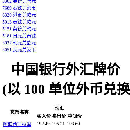
5362 英镑兑韩元
7689 泰铢兑港币
6320 港币兑欧元
5013 泰铢兑欧元
5151 英镑兑韩元
5181 日元兑泰铢
3937 韩元兑欧元
3051 美元兑港币
中国银行外汇牌价
(以 100 单位外币兑换人民
现汇
货币名称
买入价
卖出价
中间价
192.49
195.21
193.69
阿联酋迪拉姆